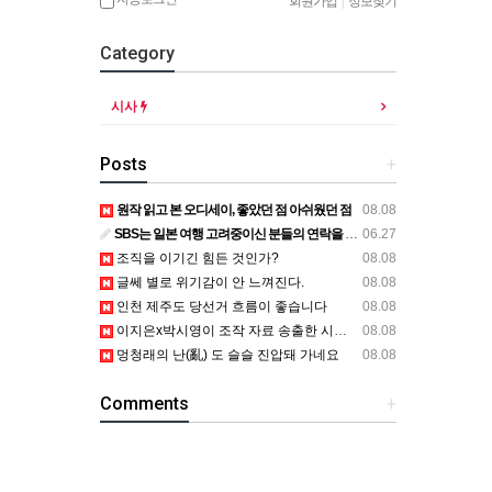
회원가입
|
정보찾기
Category
시사
Posts
+
원작 읽고 본 오디세이, 좋았던 점 아쉬웠던 점
08.08
SBS는 일본 여행 고려중이신 분들의 연락을 기다립니다.
06.27
조직을 이기긴 힘든 것인가?
08.08
글쎄 별로 위기감이 안 느껴진다.
08.08
인천 제주도 당선거 흐름이 좋습니다
08.08
이지은x박시영이 조작 자료 송출한 시사타파 채널 상태
08.08
멍청래의 난(亂) 도 슬슬 진압돼 가네요
08.08
Comments
+