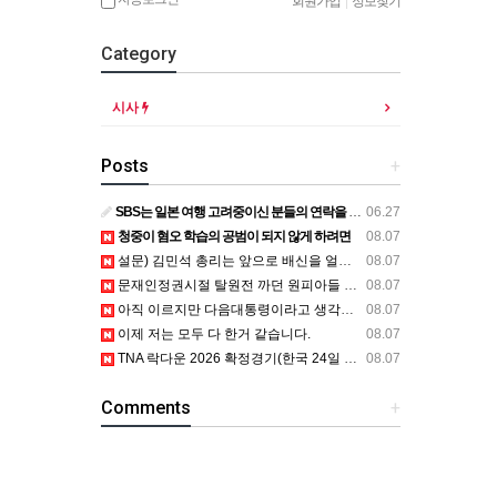
회원가입
|
정보찾기
Category
시사
Posts
+
SBS는 일본 여행 고려중이신 분들의 연락을 기다립니다.
06.27
청중이 혐오 학습의 공범이 되지 않게 하려면
08.07
설문) 김민석 총리는 앞으로 배신을 얼마나 할까요?
08.07
문재인정권시절 탈원전 까던 원피아들 원피아 노비들 어디감?
08.07
아직 이르지만 다음대통령이라고 생각했을 때 정청래 vs 김민석
08.07
이제 저는 모두 다 한거 같습니다.
08.07
TNA 락다운 2026 확정경기(한국 24일 월요일, 모든 경기 철창 매
08.07
Comments
+