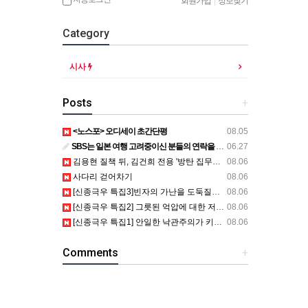
회원가입
|
정보찾기
Category
시사
Posts
+
<노스포> 오디세이 초간단평
08.05
SBS는 일본 여행 고려중이신 분들의 연락을 기다립니다.
06.27
김용현 질책 뒤, 김건희 전용 '방탄 집무실' 생겼나
08.06
사다리 걷어차기
08.06
[신종극우 특집3]빈자의 가난을 도둑질하고 약자의 저항까지도 훔쳐간 자들
08.06
[신종극우 특집2] 그릇된 억압에 대한 저항 논리가 다같이 망할 트롤..
08.06
[신종극우 특집1] 안일한 낙관주의가 키워낸 디지털 반동주의
08.06
Comments
+