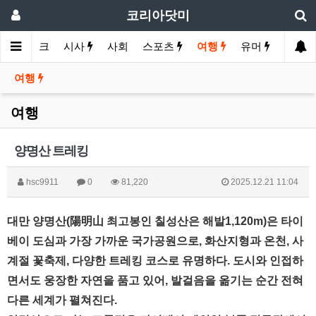
코리아닷미
제
바이크
시사
사회
스포츠
여행
유머
여행
여행
양명산 트레킹
hsc9911
0
81,220
2025.12.21 11:04
대만 양명산(陽明山 최고봉인 칠성산은 해발1,120m)은 타이
베이 도심과 가장 가까운 국가공원으로, 화산지형과 온천, 사
계절 꽃축제, 다양한 트레킹 코스로 유명하다. 도시와 인접하
면서도 웅장한 자연을 품고 있어, 발걸음을 옮기는 순간 전혀
다른 세계가 펼쳐진다.