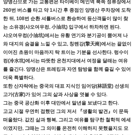
양명산으로 가는 교통편은 타이베이 메인역 북쪽 정류장에서
260번 버스를 타고 약 1시간 후 종점인 양명산 주차장에 도착
한 뒤, 108번 순환 셔틀버스로 환승하여 등산객들이 많이 찾
는 소유갱(샤오여우컹, 小油坑) 입구에서 하차하면 된다.
샤오여우컹(小油坑)에서는 유황 연기와 분기공이 뿜어져 나
와 대지의 숨결을 느낄 수 있고, 칭톈강(擎天崗)에서는 끝없이
이어진 초원이 마음까지 탁 트이는 기분을 선사한다. 렁수이
컹(冷水坑)에서는 따뜻한 온천지대에서 여정을 달래는 여유
를 즐긴다. 양명산은 트레킹과 자연 탐방을 함께 즐길 수 있어
더욱 특별하다.
또한 산자락에는 중국의 대표 지식인 임어당(林語堂) 선생의
고가(古家)가 있어 그의 삶과 사상을 엿볼 수 있다.
그는 중국 공산화 이후 대만에서 말년을 보냈다고 한다.
고교 시절 우연히 접했던 그의 저서 『생활의 발견』이 문득
떠올랐다. 값진 삶과 행복, 그리고 여유를 탐구한 철학적 에세
이였지만, 그때는 그 의미를 온전히 이해하지 못했을지도 모