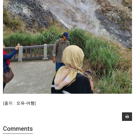
[출처 :
오유-여행
]
Comments