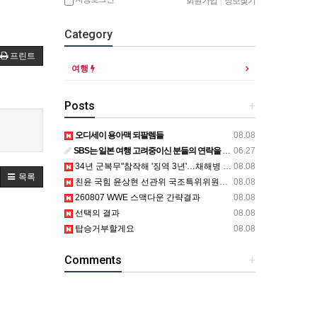
회원가입
|
정보찾기
Category
프린트
여행
Posts
+
오디세이 용아맥 되팔렘들
08.08
SBS는 일본 여행 고려중이신 분들의 연락을 기다립니다.
06.27
34년 군복무"참작해 '징역 3년'…채해병 어머니 "어떻게 이래"
08.08
목록
친윤 국힘 윤상현 선관위 국조특위위원장 "조작이란건 부정선거 선동"
08.08
260807 WWE 스맥다운 간략결과
08.08
선택의 결과
08.08
탑승거부할게요
08.08
Comments
+