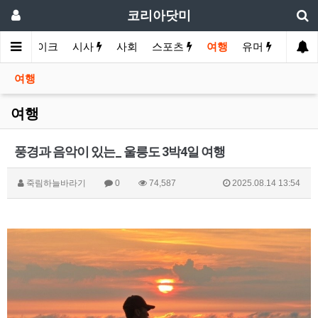
코리아닷미
경제
바이크
시사
사회
스포츠
여행
유머
여행
여행
풍경과 음악이 있는_ 울릉도 3박4일 여행
죽림하늘바라기
0
74,587
2025.08.14 13:54