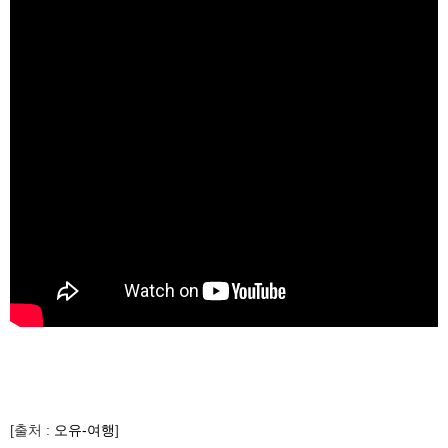
[출처 :
오유-여행
]