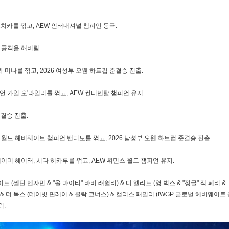
치카를 꺾고, AEW 인터내셔널 챔피언 등극.
 공격을 해버림.
와 미나를 꺾고, 2026 여성부 오웬 하트컵 준결승 진출.
피언 카일 오'라일리를 꺾고, AEW 컨티넨탈 챔피언 유지.
준결승 진출.
H 월드 헤비웨이트 챔피언 밴디도를 꺾고, 2026 남성부 오웬 하트컵 준결승 진출.
제이미 헤이터, 시다 히카루를 꺾고, AEW 위민스 월드 챔피언 유지.
(셸턴 벤자민 & "올 마이티" 바비 래쉴리) & 디 엘리트 (영 벅스 & "정글" 잭 페리 &
 & 더 독스 (데이빗 핀레이 & 클락 코너스) & 캘리스 패밀리 (IWGP 글로벌 헤비웨이트
리.