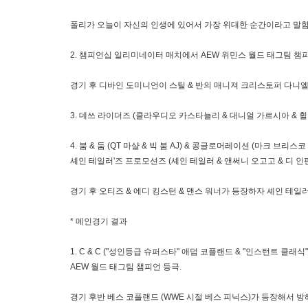
폴리가 오늘이 자신의 인생에 있어서 가장 위대한 순간이라고 말함
2. 챔피언십 일리미네이터 매치에서 AEW 위민스 월드 태그팀 챔피
경기 후 디바인 도미니언이 스틸 & 반의 매니져 크리스토퍼 다니엘
3. 데쓰 라이더즈 (클라우디오 카스타뇰리 & 대니얼 가르시아 & 휠
4. 붐 & 둠 (QT 마샬 & 빅 붐 AJ) & 콩글로머레이션 (마크 브
셰인 테일러'즈 프로모션즈 (셰인 테일러 & 앤써니 오고고 & 디 인
경기 후 오티즈 & 에디 킹스턴 & 맨스 워너가 등장하자 셰인 테일
* 메인경기 결과
1. C & C ("성인등급 슈퍼스타" 애덤 코플랜드 & "인스턴트 클래
AEW 월드 태그팀 챔피언 등극.
경기 후반 베스 코플랜드 (WWE 시절 베스 피닉스)가 등장해서 