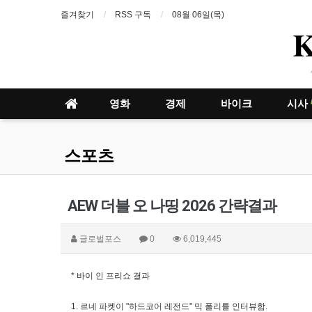
즐겨찾기
RSS 구독
08월 06일(목)
영화
경제
바이크
시사
스포츠
AEW 더블 오 나띵 2026 간략결과
글로벌포스
0
6,019,445
* 바이 인 프리쇼 결과
1. 르네 파켓이 "하드코어 레전드" 믹 폴리를 인터뷰함.