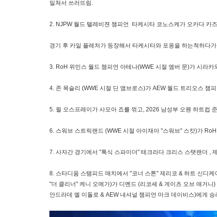
밀쳐서 쓰러뜨림.
2. NJPW 월드 텔레비젼 챔피언 타케시타 코노스케가 오카다 카즈
경기 후 카일 플레처가 등장해서 타케시타와 포옹을 하는척하다가
3. RoH 위민스 월드 챔피언 아테나(WWE 시절 엠버 문)가 시라카
4. 존 목슬리 (WWE 시절 딘 앰브로스)가 AEW 월드 트리오스 챔
5. 윌 오스프레이가 사모아 죠를 꺾고, 2026 남성부 오웬 하트컵 
6. 스워브 스트릭랜드 (WWE 시절 아이재아 "스워브" 스캇)가 Ro
7. 사자간 경기에서 "톡식 스파이더" 테크라다 크리스 스탯랜더 , 
8. 스타디움 스탬피드 매치에서 "코너 스톤" 제리코 & 허트 신디케이트 
"더 클리너" 케니 오메가)가 디멘드 (리코셰 & 게이츠 오브 애거니)
안드라데 엘 이돌로 & AEW 내셔널 챔피언 마크 데이비스)에게 승