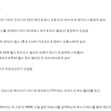
.
언 디바인 도미니언 (메간 베인 & 레나 크로스)이 비바 반 & 제이다 스틸에게 승리.
스를 공격하다 타이 제이(애나 제이 & 타이 멜로)가 등장하자 도망침.
러 유타)가 옵스 (훅 & 시바타 카츠요리 & 앤써니 보웬스)에게 승리.
리스코 & AEW 월드 트리오스 챔피언 오렌지 캐시디 & 로데릭 스트롱)이
팬트리 & RoH 월드 퓨어 챔피언 리 모리아티)에게 승리.
러'즈 프로모션즈가 도망침.
식" 크리스챤 케이지)가 아이 큇 매치에서 FTR (덱스 하우드 & 캐쉬 휠러)를 꺾고,
방해하려는 빅 스토크 (WWE 시절 말콘 비븐스)를 공격하는데 덱스가 베스를 철제 계단