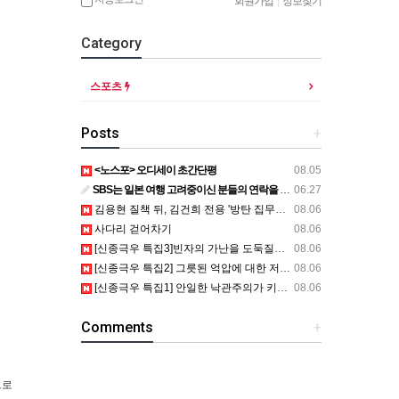
회원가입
|
정보찾기
Category
스포츠
Posts
+
<노스포> 오디세이 초간단평
08.05
SBS는 일본 여행 고려중이신 분들의 연락을 기다립니다.
06.27
김용현 질책 뒤, 김건희 전용 '방탄 집무실' 생겼나
08.06
사다리 걷어차기
08.06
[신종극우 특집3]빈자의 가난을 도둑질하고 약자의 저항까지도 훔쳐간 자들
08.06
[신종극우 특집2] 그릇된 억압에 대한 저항 논리가 다같이 망할 트롤..
08.06
[신종극우 특집1] 안일한 낙관주의가 키워낸 디지털 반동주의
08.06
Comments
+
으로