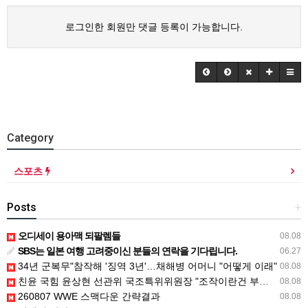
로그인한 회원만 댓글 등록이 가능합니다.
Category
스포츠
Posts
+
오디세이 용아맥 되팔렘들
08.08
SBS는 일본 여행 고려중이신 분들의 연락을 기다립니다.
06.27
34년 군복무"참작해 '징역 3년'…채해병 어머니 "어떻게 이래"
08.08
친윤 국힘 윤상현 선관위 국조특위위원장 "조작이란건 부정선거 선동"
08.08
260807 WWE 스맥다운 간략결과
08.08