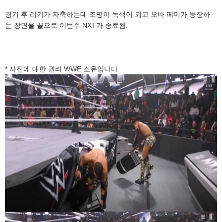
경기 후 리키가 자축하는데 조명이 녹색이 되고 오바 페미가 등장하
는 장면을 끝으로 이번주 NXT가 종료됨.
* 사진에 대한 권리 WWE 소유입니다