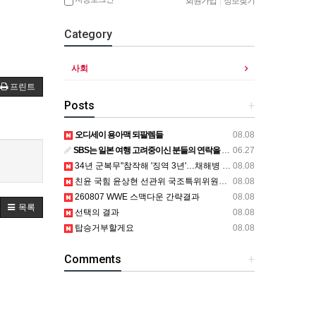
회원가입
|
정보찾기
Category
사회
프린트
Posts
+
오디세이 용아맥 되팔렘들
08.08
SBS는 일본 여행 고려중이신 분들의 연락을 기다립니다.
06.27
34년 군복무"참작해 '징역 3년'…채해병 어머니 "어떻게 이래"
08.08
친윤 국힘 윤상현 선관위 국조특위위원장 "조작이란건 부정선거 선동"
08.08
260807 WWE 스맥다운 간략결과
08.08
목록
선택의 결과
08.08
탑승거부할게요
08.08
Comments
+