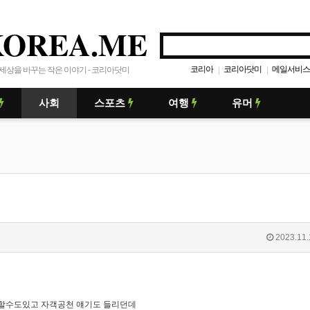
KOREA.ME
코리아
코리아닷미
메일서비스
|
|
세상을 바꾸는 작은 이야기 - 코리아닷미
사회
스포츠
여행
유머
2023.11.
할수도있고 자객공천 얘기도 들리던데