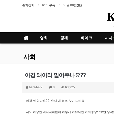
즐겨찾기
RSS 구독
08월 08일(토)
영화
경제
바이크
시사
사회
이경 왜이리 밀어주나요??
hera4479
0
63,925
이경 뭐 있나요?? 요새 얘 뉴스 많이 뜨네요
저도 이상민 개시러하는데 이렇게 이슈되면 이재명당으로만 생각