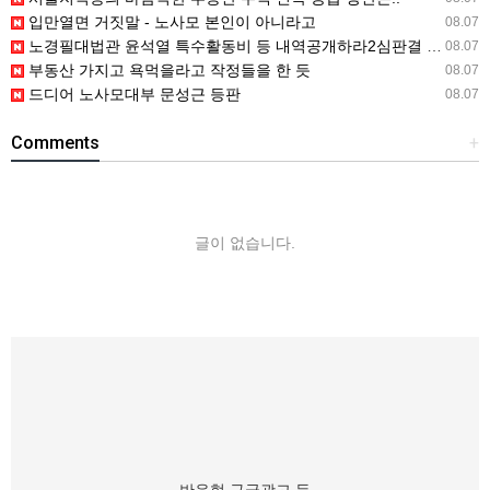
입만열면 거짓말 - 노사모 본인이 아니라고
08.07
노경필대법관 윤석열 특수활동비 등 내역공개하라2심판결 파기환송
08.07
부동산 가지고 욕먹을라고 작정들을 한 듯
08.07
드디어 노사모대부 문성근 등판
08.07
Comments
+
글이 없습니다.