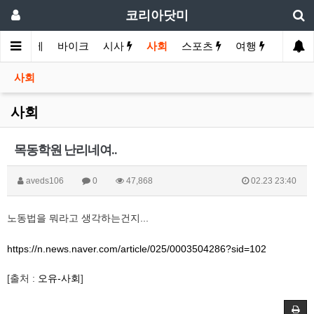
코리아닷미
화
경제
바이크
시사
사회
스포츠
여행
유머
사회
사회
목동학원 난리네여..
aveds106
0
47,868
02.23 23:40
노동법을 뭐라고 생각하는건지...
https://n.news.naver.com/article/025/0003504286?sid=102
[출처 :
오유-사회
]