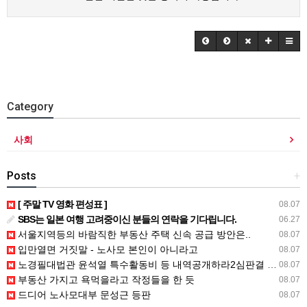
Category
사회
Posts
+
[ 주말 TV 영화 편성표 ]
08.07
SBS는 일본 여행 고려중이신 분들의 연락을 기다립니다.
06.27
서울지역등의 바람직한 부동산 주택 신속 공급 방안은..
08.07
입만열면 거짓말 - 노사모 본인이 아니라고
08.07
노경필대법관 윤석열 특수활동비 등 내역공개하라2심판결 파기환송
08.07
부동산 가지고 욕먹을라고 작정들을 한 듯
08.07
드디어 노사모대부 문성근 등판
08.07