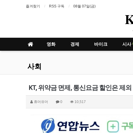
즐겨찾기
RSS 구독
08월 07일(금)
영화
경제
바이크
시사
사회
KT, 위약금 면제, 통신요금 할인은 제외
휴머유머
0
10,517