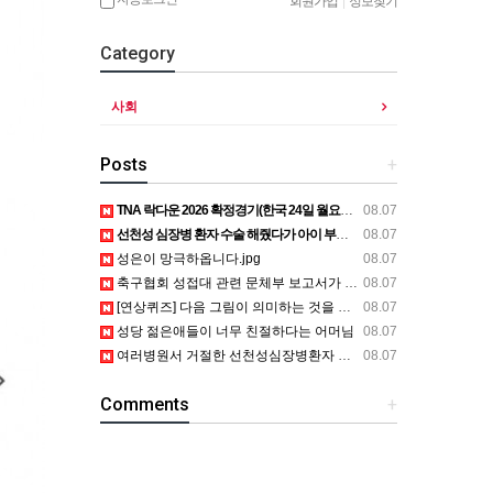
회원가입
|
정보찾기
Category
사회
Posts
+
TNA 락다운 2026 확정경기(한국 24일 월요일, 모든 경기 철창 매
08.07
선천성 심장병 환자 수술 해줬다가 아이 부모에게 소송걸린 의사
08.07
성은이 망극하옵니다.jpg
08.07
축구협회 성접대 관련 문체부 보고서가 묻혔던 이유.jpg
08.07
[연상퀴즈] 다음 그림이 의미하는 것을 적어주세요
08.07
성당 젊은애들이 너무 친절하다는 어머님
08.07
여러병원서 거절한 선천성심장병환자 수술해줬다가 아이부모에게 소송걸린 의사
08.07
Comments
+