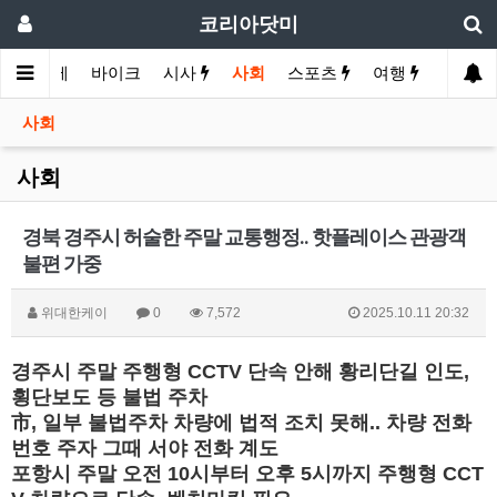
코리아닷미
화
경제
바이크
시사
사회
스포츠
여행
유머
사회
사회
경북 경주시 허술한 주말 교통행정.. 핫플레이스 관광객
불편 가중
위대한케이
0
7,572
2025.10.11 20:32
경주시 주말 주행형 CCTV 단속 안해 황리단길 인도,
횡단보도 등 불법 주차
市, 일부 불법주차 차량에 법적 조치 못해.. 차량 전화
번호 주자 그때 서야 전화 계도
포항시 주말 오전 10시부터 오후 5시까지 주행형 CCT