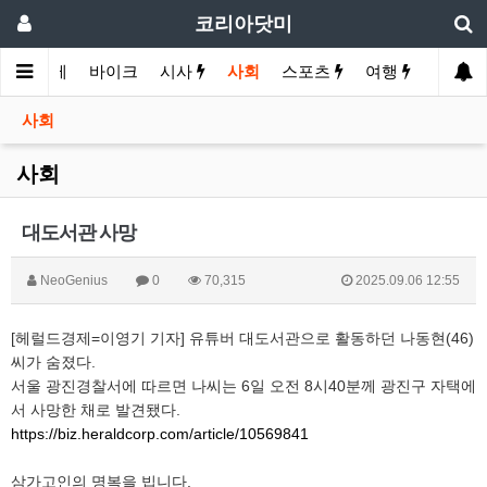
코리아닷미
화
경제
바이크
시사
사회
스포츠
여행
유머
사회
사회
대도서관 사망
NeoGenius
0
70,315
2025.09.06 12:55
[헤럴드경제=이영기 기자] 유튜버 대도서관으로 활동하던 나동현(46)
씨가 숨졌다.
서울 광진경찰서에 따르면 나씨는 6일 오전 8시40분께 광진구 자택에
서 사망한 채로 발견됐다.
https://biz.heraldcorp.com/article/10569841
삼가고인의 명복을 빕니다.