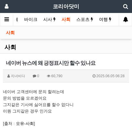
코리아닷미
화
경제
바이크
시사
사회
스포츠
여행
유머
사회
사회
네이버 뉴스에 왜 긍정표시만 할수 있나요
지녀비다
0
60,790
2025.06.05 06:28
네이버 고객센터에 문의 할려는데
문의 방법을 모르겠어요
그지같은 기사에 싫어요를 할수 없다니
이뭔 그지같은 경우 인가요
[출처 :
오유-사회
]