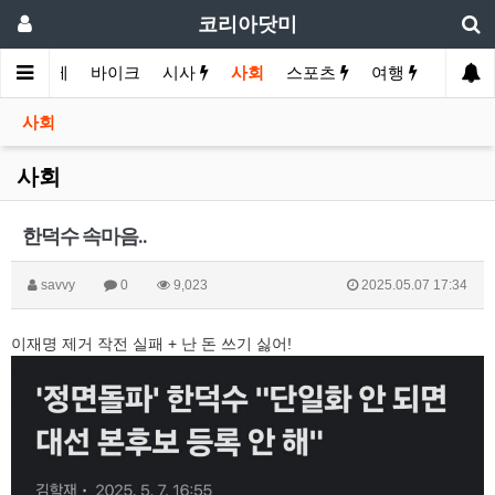
코리아닷미
화
경제
바이크
시사
사회
스포츠
여행
유머
사회
사회
한덕수 속마음..
savvy
0
9,023
2025.05.07 17:34
이재명 제거 작전 실패 + 난 돈 쓰기 싫어!