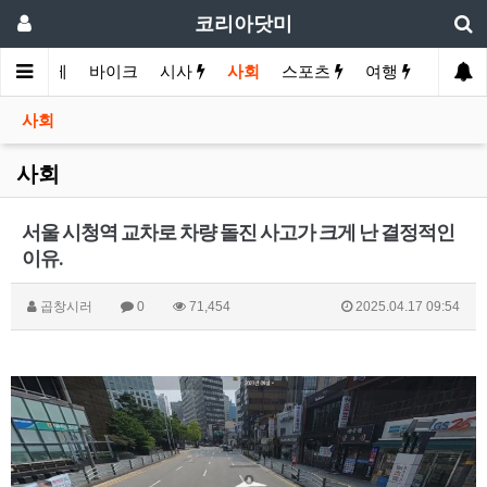
코리아닷미
화
경제
바이크
시사
사회
스포츠
여행
유머
사회
사회
서울 시청역 교차로 차량 돌진 사고가 크게 난 결정적인
이유.
곱창시러
0
71,454
2025.04.17 09:54