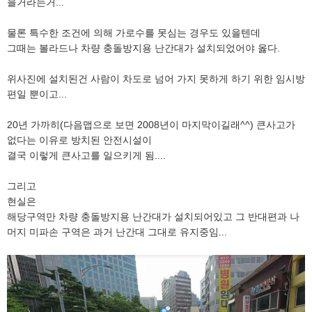
을거라는거...
물론 특수한 조건에 의해 가로수를 못심는 경우도 있을텐데
그때는 볼라드나 차량 충돌방지용 난간대가 설치되었어야 옳다.
위사진에 설치된건 사람이 차도로 넘어 가지 못하게 하기 위한 임시방
편일 뿐이고...
20년 가까히(다음맵으로 보면 2008년이 마지막이길래^^) 큰사고가
없다는 이유로 방치된 안전시설이
결국 이렇게 큰사고를 일으키게 됨....
그리고
현실은
해당구역만 차량 충돌방지용 난간대가 설치되어있고 그 반대편과 나
머지 미파손 구역은 과거 난간대 그대로 유지중임...