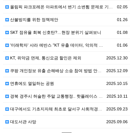
올림픽 파크포레온 아파트에서 변기 소변튐 문제로 기사까…
02.05
산불방지를 위한 정책제안
01.26
SKT 점유율 회복 신호탄?…현장 분위기 살펴보니
01.08
'미래학자' 샤라 에반스 "KT 유출 데이터, 악의적 …
01.06
KT, 위약금 면제, 통신요금 할인은 제외
2025.12.30
쿠팡 개인정보 유출 손해배상 소송 참여 방법 안내 법무…
2025.12.09
연휴에도 열일하는 공뭔
2025.10.15
경북 경주시 허술한 주말 교통행정.. 핫플레이스 관광객…
2025.10.11
대구에서도 기초지자체 최초로 달서구 사회적경제지원센터가…
2025.09.23
대도서관 사망
2025.09.06