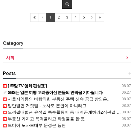
1
2
3
4
5
Category
사회
Posts
+
[ 주말 TV 영화 편성표 ]
08.07
SBS는 일본 여행 고려중이신 분들의 연락을 기다립니다.
06.27
서울지역등의 바람직한 부동산 주택 신속 공급 방안은..
08.07
입만열면 거짓말 - 노사모 본인이 아니라고
08.07
노경필대법관 윤석열 특수활동비 등 내역공개하라2심판결 파기환송
08.07
부동산 가지고 욕먹을라고 작정들을 한 듯
08.07
드디어 노사모대부 문성근 등판
08.07