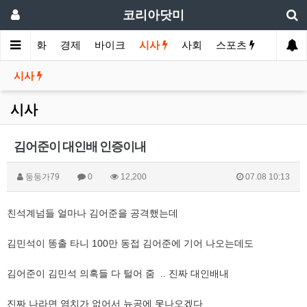
코리아닷미
메인
영화
경제
바이크
시사
사회
스포츠
여행
시사
시사
김어준이 대인배 인증이내
둥둥가79
0
12,200
07.08 10:13
친석계넘들 얼마나 김어준을 공격했는데
김민석이 똥출 타니 100만 동접 김어준에 기어 나오는데도
김어준이 김민석 의혹들 다 털어 줌 .. 진짜 대인배내
진짜 나라면 염치가 없어서 뉴공에 못나오겠다