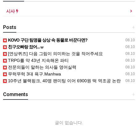
시사
Posts
+
KOVO 구단 팀명을 상상 속 동물로 바꾼다면?
08.10
친구오빠랑 잤어...ㅠ
08.10
[연상퀴즈] 다음 그림이 의미하는 것을 적어주세요
08.10
TRPG를 약 43년 지속해온 파티
08.10
전문의들이 말하는 의사들 영어실력
08.10
무럭무럭 3대 욕구.Manhwa
08.10
10주년 블랙핑크, 40명 팬미팅 이어 6900원 떡 역조공 논란
08.10
Comments
+
글이 없습니다.