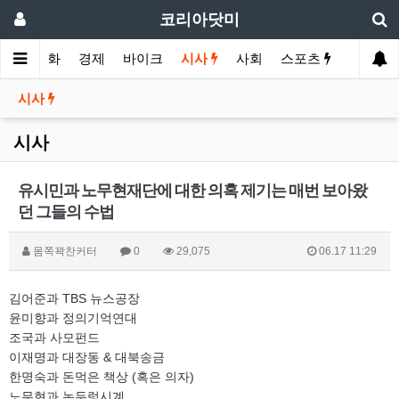
코리아닷미
메인
영화
경제
바이크
시사
사회
스포츠
여행
시사
시사
유시민과 노무현재단에 대한 의혹 제기는 매번 보아왔
던 그들의 수법
몸쪽꽉찬커터
0
29,075
06.17 11:29
김어준과 TBS 뉴스공장
윤미향과 정의기억연대
조국과 사모펀드
이재명과 대장동 & 대북송금
한명숙과 돈먹은 책상 (혹은 의자)
노무현과 논두렁시계