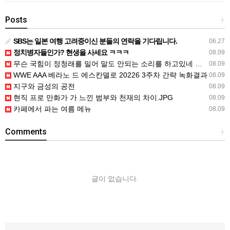
Posts
+
SBS는 일본 여행 고려중이신 분들의 연락을 기다립니다.
06.27
정치병자들인가? 현생을 사세요 ㅋㅋㅋ
08.09
무슨 국힘이 정청래를 밀어 말도 안되는 소리를 하고있네 공작을 하려면 좀
08.09
WWE AAA 베라노 드 에스칸델로 20226 3주차 간략 녹화결과
08.09
지구와 금성의 공전
08.09
현직 프로 만화가 가 느낀 범부와 천재의 차이.JPG
08.09
카페에서 파는 여름 메뉴
08.09
Comments
+
글이 없습니다.