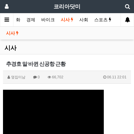
코리아닷미
메인
영화
경제
바이크
시사
사회
스포츠
여행
시사
시사
추경호 말 바뀐 신공항 근황
옆집미남
0
66,702
06.11 22:01