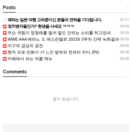
Posts
+
SBS는 일본 여행 고려중이신 분들의 연락을 기다립니다.
06.27
정치병자들인가? 현생을 사세요 ㅋㅋㅋ
08.09
무슨 국힘이 정청래를 밀어 말도 안되는 소리를 하고있네 공작을 하려면 좀
08.09
WWE AAA 베라노 드 에스칸델로 20226 3주차 간략 녹화결과
08.09
지구와 금성의 공전
08.09
현직 프로 만화가 가 느낀 범부와 천재의 차이.JPG
08.09
카페에서 파는 여름 메뉴
08.09
Comments
+
글이 없습니다.