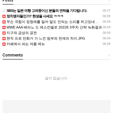
Posts
+
SBS는 일본 여행 고려중이신 분들의 연락을 기다립니다.
06.27
정치병자들인가? 현생을 사세요 ㅋㅋㅋ
08.09
무슨 국힘이 정청래를 밀어 말도 안되는 소리를 하고있네 공작을 하려면 좀
08.09
WWE AAA 베라노 드 에스칸델로 20226 3주차 간략 녹화결과
08.09
지구와 금성의 공전
08.09
현직 프로 만화가 가 느낀 범부와 천재의 차이.JPG
08.09
카페에서 파는 여름 메뉴
08.09
Comments
+
글이 없습니다.