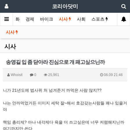
코리아닷미
메인
영화
경제
바이크
시사
사회
스포츠
여행
시사
시사
송영길 입 좀 닫아라 진심으로 개 패고싶으닌까
Whoisit
0
25,961
06.09 21:46
니가 21년도에 법사위 처 넘겨준거 까먹은 사람 많지??
나는 안까먹었거든 이미지 세탁 잘~해서 호감갖는사람들 꽤나 있을거
야
책임 총리제? 아나 내각제다 욕을 더 쓰고싶은데 너무 저렴해지닌까
여기까지만 쓴다