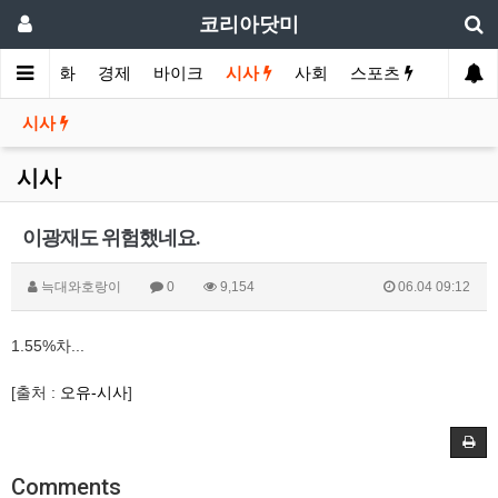
코리아닷미
메인
영화
경제
바이크
시사
사회
스포츠
여행
시사
시사
이광재도 위험했네요.
늑대와호랑이
0
9,154
06.04 09:12
1.55%차...
[출처 :
오유-시사
]
Comments