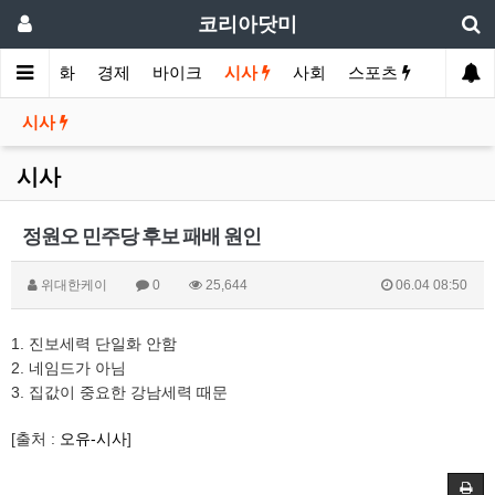
코리아닷미
메인
영화
경제
바이크
시사
사회
스포츠
여행
시사
시사
정원오 민주당 후보 패배 원인
위대한케이
0
25,644
06.04 08:50
1. 진보세력 단일화 안함
2. 네임드가 아님
3. 집값이 중요한 강남세력 때문
[출처 :
오유-시사
]