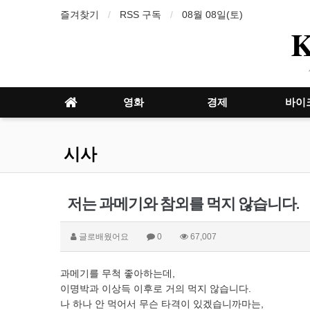
즐겨찾기
RSS 구독
08월 08일(토)
영화
경제
바이
시사
저는 과메기와 참외를 먹지 않습니다.
글로배웠어요
0
67,007
과메기를 무척 좋아하는데,
이명박과 이상득 이후로 거의 먹지 않습니다.
나 하나 안 먹어서 무슨 타격이 있겠습니까마는,