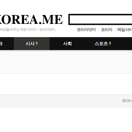
KOREA.ME
코리아닷미
코리아
메일서
세상을 바꾸는 작은 이야기 - 코리아닷미
|
|
크
시사
사회
스포츠
06.