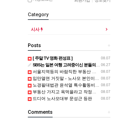
회원가입
|
정보찾기
Category
시사
Posts
+
[ 주말 TV 영화 편성표 ]
08.07
SBS는 일본 여행 고려중이신 분들의 연락을 기다립니다.
06.27
서울지역등의 바람직한 부동산 주택 신속 공급 방안은..
08.07
입만열면 거짓말 - 노사모 본인이 아니라고
08.07
노경필대법관 윤석열 특수활동비 등 내역공개하라2심판결 파기환송
08.07
부동산 가지고 욕먹을라고 작정들을 한 듯
08.07
드디어 노사모대부 문성근 등판
08.07
Comments
+