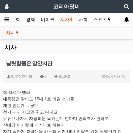
코리아닷미
메인
영화
경제
바이크
시사
사회
스포츠
여행
시사
시사
남탓할줄은 알았지만
당구장주인장
0
81,042
06.04 07:40
참 빠르다 빨라
대통령만 팔아도 15대 1로 이길 선거를
개판 만든게 누군데
선거 내내 사고만 치고 다니고
유튜브나가서 자당의원 욕하는데 한마디 반박조차 안하고
상대당이 저렇게 네거티브 하는데
자기 똥싼거 총력대응 하느라 선거 내내 전략도 없이 투명인간 된