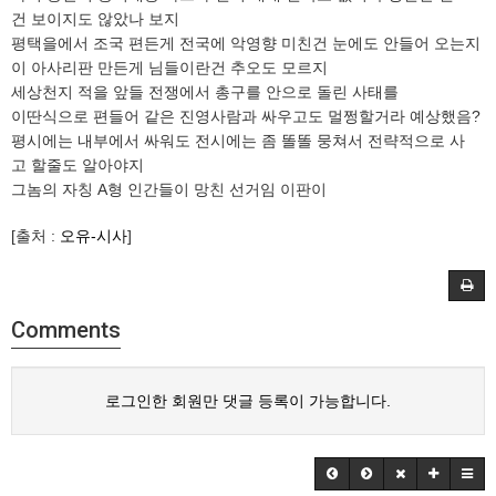
건 보이지도 않았나 보지
평택을에서 조국 편든게 전국에 악영향 미친건 눈에도 안들어 오는지
이 아사리판 만든게 님들이란건 추오도 모르지
세상천지 적을 앞들 전쟁에서 총구를 안으로 돌린 사태를
이딴식으로 편들어 같은 진영사람과 싸우고도 멀쩡할거라 예상했음?
평시에는 내부에서 싸워도 전시에는 좀 똘똘 뭉쳐서 전략적으로 사
고 할줄도 알아야지
그놈의 자칭 A형 인간들이 망친 선거임 이판이
[출처 :
오유-시사
]
Comments
로그인한 회원만 댓글 등록이 가능합니다.