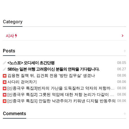
Category
시사
Posts
+
<노스포> 오디세이 초간단평
08.05
SBS는 일본 여행 고려중이신 분들의 연락을 기다립니다.
06.27
김용현 질책 뒤, 김건희 전용 '방탄 집무실' 생겼나
08.06
사다리 걷어차기
08.06
[신종극우 특집3]빈자의 가난을 도둑질하고 약자의 저항까지도 훔쳐간 자들
08.06
[신종극우 특집2] 그릇된 억압에 대한 저항 논리가 다같이 망할 트롤..
08.06
[신종극우 특집1] 안일한 낙관주의가 키워낸 디지털 반동주의
08.06
Comments
+