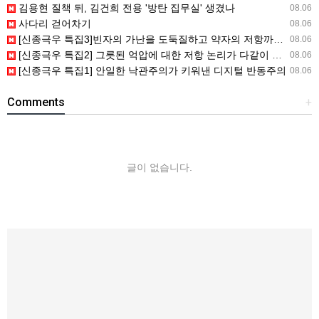
김용현 질책 뒤, 김건희 전용 '방탄 집무실' 생겼나
08.06
사다리 걷어차기
08.06
[신종극우 특집3]빈자의 가난을 도둑질하고 약자의 저항까지도 훔쳐간 자들
08.06
[신종극우 특집2] 그릇된 억압에 대한 저항 논리가 다같이 망할 트롤..
08.06
[신종극우 특집1] 안일한 낙관주의가 키워낸 디지털 반동주의
08.06
Comments
+
글이 없습니다.