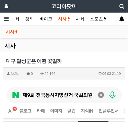
코리아닷미
메인
영화
경제
바이크
시사
사회
스포츠
여행
시사
시사
대구 달성군은 어떤 곳일까
차차s
0
22,166
06.03 21:19