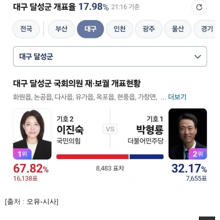
[출처 :
오유-시사
]