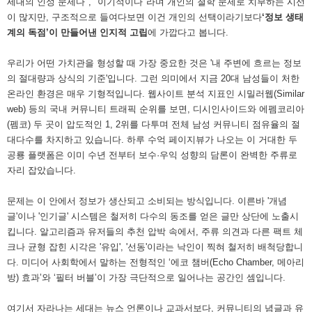
세대의 인성 문제다", "이기적이다"라며 개인의 철학 문제로 치부하는 시선
이 많지만, 구조적으로 들여다보면 이건 개인의 선택이라기보다
‘정보 생태
계의 독점’이 만들어낸 인지적 고립
에 가깝다고 봅니다.
우리가 어떤 가치관을 형성할 때 가장 중요한 것은 '내 주변에 흐르는 정보
의 절대량과 상식의 기준'입니다. 그런 의미에서 지금 20대 남성들이 처한
온라인 환경은 매우 기형적입니다. 웹사이트 분석 지표인 시밀러웹(Similar
web) 등의 국내 커뮤니티 트래픽 순위를 보면, 디시인사이드와 에펨코리아
(펨코) 두 곳이 압도적인 1, 2위를 다투며 전체 남성 커뮤니티 점유율의 절
대다수를 차지하고 있습니다. 하루 수억 페이지뷰가 나오는 이 거대한 두
공룡 플랫폼은 이미 수년 전부터 보수·우익 성향의 담론이 완벽한 주류로
자리 잡았습니다.
문제는 이 안에서 정보가 생산되고 소비되는 방식입니다. 이른바 '개념
글'이나 '인기글' 시스템은 철저히 다수의 동조를 얻은 글만 상단에 노출시
킵니다. 알고리즘과 유저들의 추천 압박 속에서, 주류 의견과 다른 팩트 체
크나 균형 잡힌 시각은 '유입', '선동'이라는 낙인이 찍혀 철저히 배척당합니
다. 미디어 사회학에서 말하는 전형적인 ‘에코 챔버(Echo Chamber, 메아리
방) 효과’와 ‘필터 버블’이 가장 극단적으로 일어나는 공간인 셈입니다.
여기서 자라나는 세대는 뉴스 언론이나 교과서보다, 커뮤니티의 념글과 유