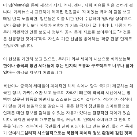
머 밈(Meme)을 통해 세상의 시사, 역사, 젠더, 사회 이슈를 처음 접하게 됩
니다. 가짜뉴스나 교묘하게 왜곡된 편집글이 '재미있는 유머'의 탈을 쓰고
매일 반복 노출되면, 청년들은 이를 비판 없이 수용하며 '밑바탕 상식'으로
쌓아 올립니다. 토대 자체가 편향되게 기초 공사가 끝나버리니, 나중에 아
무리 객관적인 언론 보도나 정부의 공식 통계 자료를 보여주어도 "저것들
은 선동당한 것이다"라며 자신의 기존 신념을 방어하는 '확증 편향' 단계로
진입하게 됩니다.
이 현상을 가만히 보고 있으면, 우리가 외부 세계의 시선으로 바라보는
북
한이나 중국의 청년 세대들이 겪는 인지적 오류와 구조적으로 너무나 닮아
있다
는 생각을 지우기 어렵습니다.
북한이나 중국의 세대들이 폐쇄적인 체제 속에서 당과 국가가 제공하는 왜
곡된 정보, 가짜뉴스만 보고 들으며 자라기 때문에 외국의 시선에서는 명
백히 잘못된 행동을 하면서도 스스로는 그것이 절대적인 정의이자 상식이
라 믿는 것과 본질적으로 같습니다. 물론 한국의 청년들은 스마트폰으로
언제든 대안 정보를 검색할 수 있는 자유가 있다는 결정적인 차이가 있습
니다. 하지만 하루의 대부분을 특정 커뮤니티 안에서 소비하고 그 안의 여
론을 '세상의 전부'이자 '국민들의 진짜 민심'이라고 믿는 순간, 물리적 통제
가 없더라도
심리적·시스템적으로는 북한의 폐쇄적 정보 환경에 갇힌 것과