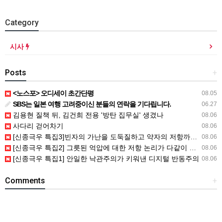
Category
시사
Posts
+
<노스포> 오디세이 초간단평
08.05
SBS는 일본 여행 고려중이신 분들의 연락을 기다립니다.
06.27
김용현 질책 뒤, 김건희 전용 '방탄 집무실' 생겼나
08.06
사다리 걷어차기
08.06
[신종극우 특집3]빈자의 가난을 도둑질하고 약자의 저항까지도 훔쳐간 자들
08.06
[신종극우 특집2] 그릇된 억압에 대한 저항 논리가 다같이 망할 트롤..
08.06
[신종극우 특집1] 안일한 낙관주의가 키워낸 디지털 반동주의
08.06
Comments
+