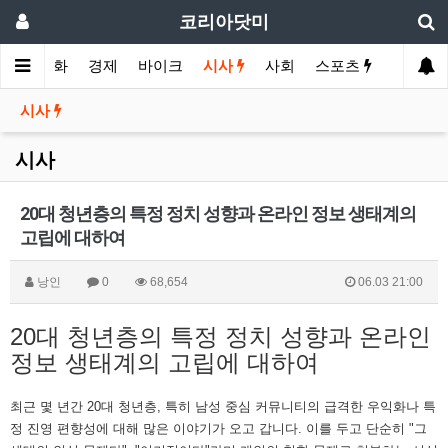
코리아닷미
메인
영화
경제
바이크
시사
사회
스포츠
여행
시사
시사
20대 청년층의 특정 정치 성향과 온라인 정보 생태계의
고립에 대하여
낭인
0
68,654
06.03 21:00
20대 청년층의 특정 정치 성향과 온라인
정보 생태계의 고립에 대하여
최근 몇 년간 20대 청년층, 특히 남성 중심 커뮤니티의 급격한 우익화나 특
정 진영 편향성에 대해 많은 이야기가 오고 갑니다. 이를 두고 단순히 "그