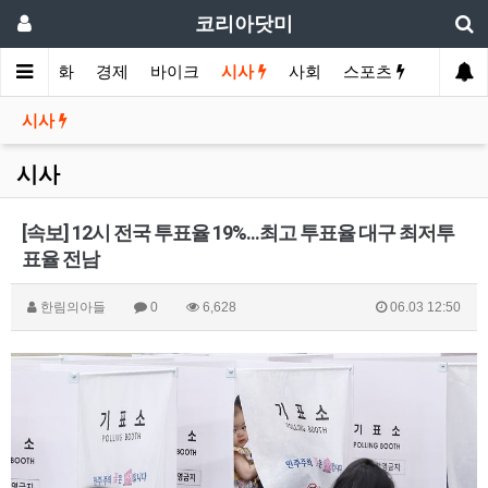
코리아닷미
메인
영화
경제
바이크
시사
사회
스포츠
여행
시사
시사
[속보] 12시 전국 투표율 19%...최고 투표율 대구 최저투
표율 전남
한림의아들
0
6,628
06.03 12:50