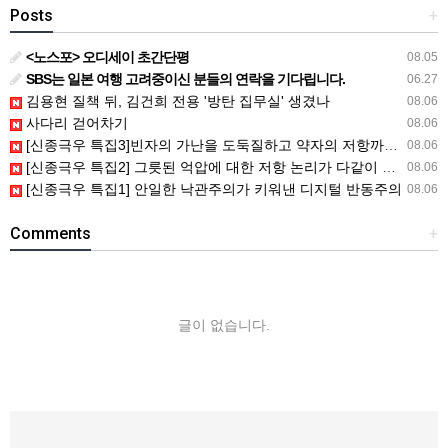
Posts
+
<노스포> 오디세이 초간단평
08.05
SBS는 일본 여행 고려중이신 분들의 연락을 기다립니다.
06.27
김용현 질책 뒤, 김건희 전용 '방탄 집무실' 생겼나
08.06
사다리 걷어차기
08.06
[신종극우 특집3]빈자의 가난을 도둑질하고 약자의 저항까지도 훔쳐간 자들
08.06
[신종극우 특집2] 그릇된 억압에 대한 저항 논리가 다같이 망할 트롤..
08.06
[신종극우 특집1] 안일한 낙관주의가 키워낸 디지털 반동주의
08.06
Comments
+
글이 없습니다.