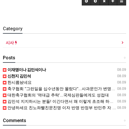
Category
시사
Posts
+
이재명이나 김민석이나
08.09
신천지 김민석
08.09
한시름놨네요
08.09
축구협회 "그런일을 십수년동안 몰랐다"...사과문인가 변명문인가
08.09
대한축구협회의 '역대급 추락'...국제심판들에게도 성접대
08.09
김민석 지지하시는 분들! 이긴다면서 왜 이렇게 초조해 하세요?
08.09
안녕하세요 친노좌빨친문친명 이자 반명 반정부 반민주 자 입니다
08.09
Comments
+