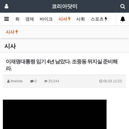
코리아닷미
메인
영화
경제
바이크
시사
사회
스포츠
여행
시사
시사
이재명대통령 임기 4년 남았다. 조중동 뒤지실 준비해
라.
fmwhite
0
25,544
06.03 12:23