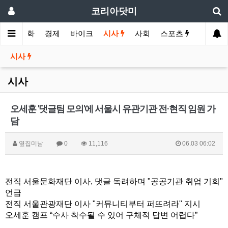
코리아닷미
메인
영화
경제
바이크
시사
사회
스포츠
여행
시사
시사
오세훈 '댓글팀 모의'에 서울시 유관기관 전·현직 임원 가
담
옆집미남
0
11,116
06.03 06:02
전직 서울문화재단 이사
,
댓글 독려하며
"
공공기관 취업 기회
"
언급
전직 서울관광재단 이사
"
커뮤니티부터 퍼뜨려라
"
지시
오세훈 캠프
“
수사 착수될 수 있어 구체적 답변 어렵다
”