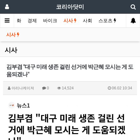
코리아닷미
메인
영화
경제
바이크
시사
사회
스포츠
여행
시사
시사
김부겸 "대구 미래 생존 걸린 선거에 박근혜 모시는 게 도
움되겠나"
아리나케이져
0
14,524
06.02 10:34