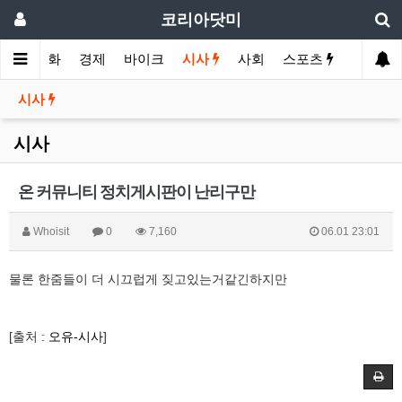
코리아닷미
메인
영화
경제
바이크
시사
사회
스포츠
여행
시사
시사
온 커뮤니티 정치게시판이 난리구만
Whoisit
0
7,160
06.01 23:01
물론 한줌들이 더 시끄럽게 짖고있는거같긴하지만
[출처 :
오유-시사
]