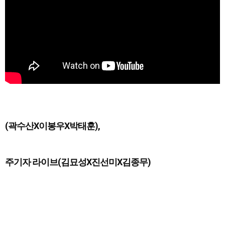
(곽수산X이봉우X박태훈),
주기자 라이브(김묘성X진선미X김종무)