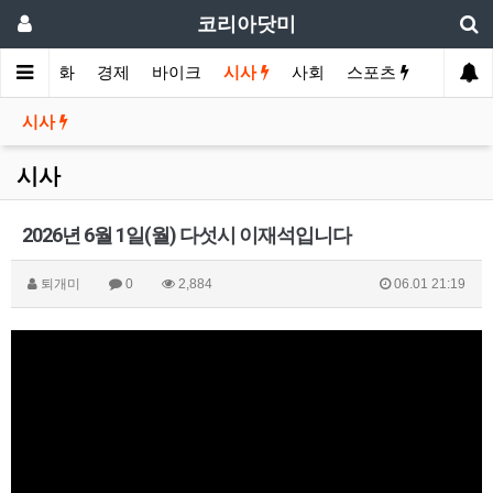
코리아닷미
메인
영화
경제
바이크
시사
사회
스포츠
여행
시사
시사
2026년 6월 1일(월) 다섯시 이재석입니다
퇴개미
0
2,884
06.01 21:19