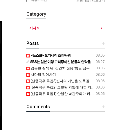
회원가입
|
정보찾기
Category
시사
Posts
+
<노스포> 오디세이 초간단평
08.05
SBS는 일본 여행 고려중이신 분들의 연락을 기다립니다.
06.27
김용현 질책 뒤, 김건희 전용 '방탄 집무실' 생겼나
08.06
사다리 걷어차기
08.06
[신종극우 특집3]빈자의 가난을 도둑질하고 약자의 저항까지도 훔쳐간 자들
08.06
[신종극우 특집2] 그릇된 억압에 대한 저항 논리가 다같이 망할 트롤..
08.06
[신종극우 특집1] 안일한 낙관주의가 키워낸 디지털 반동주의
08.06
Comments
+