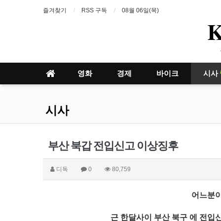
즐겨찾기
RSS 구독
08월 06일(목)
영화
경제
바이크
시사
시사
부산 북갑 전입신고 이상징후
디독
0
80,759
어느분이
근 한달사이 부산 북구 에 전입