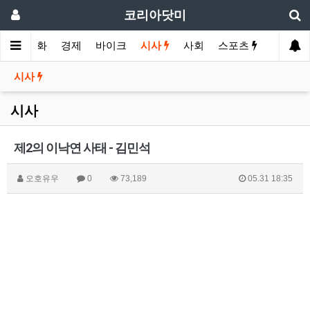
코리아닷미
메인
영화
경제
바이크
시사
사회
스포츠
여행
시사
시사
제2의 이낙연 사태 - 김민석
오호유우
0
73,189
05.31 18:35