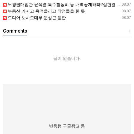
노경필대법관 윤석열 특수활동비 등 내역공개하라2심판결 파기환송
08.07
부동산 가지고 욕먹을라고 작정들을 한 듯
08.07
드디어 노사모대부 문성근 등판
08.07
Comments
+
글이 없습니다.
반응형 구글광고 등