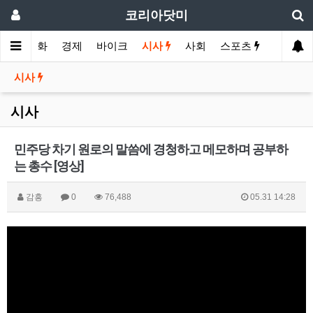
코리아닷미
메인
영화
경제
바이크
시사
사회
스포츠
여행
시사
시사
민주당 차기 원로의 말씀에 경청하고 메모하며 공부하
는 총수 [영상]
감흥
0
76,488
05.31 14:28