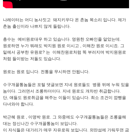
나레이터는 어디 농사짓고 돼지키우다 온 촌놈 목소리 입니다. 제가
촌놈 출신이라 나쁘지 않게 들립니다.
총수는 예비원로대우 하고 있습니다. 영원한 오빠인줄 알았는데.
원로하면 누가 뭐래도 박지원 원로 이시고 , 이해찬 원로 이시죠. 그
밑에서 공부한 유원로? 는 이해찬원로처럼 똑 부러지며 박지원원로
처럼 들이받는 저돌도 있습니다.
원로는 원로 입니다. 전통을 무시하면 안됩니다.
수구개꼴통놈들은 포털 댓글보면 지네 원로들도 병풍 뒤에 누워 있을
놈이다. 그러면서 조롱하더이다. 지네 원로도 개차반 취급합니다.
단, 얘들도 원로취급을 해주는 이들이 있습니다. 최소 조건이 깜빵을
다녀와야 합니다.
박근혜 원로 , 이명박 원로. 그 와중에도 수구개꼴통놈들은 조롱을해
대는 정신나간 수구개꼴통놈이 보입니다.
이 자식들은 대가리가 매우 자유로워 보입니다. 외딴섬에 가둬두면 금