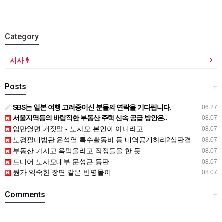
Category
시사
Posts
+
SBS는 일본 여행 고려중이신 분들의 연락을 기다립니다.
06.27
서울지역등의 바람직한 부동산 주택 신속 공급 방안은..
08.07
입만열면 거짓말 - 노사모 본인이 아니라고
08.07
노경필대법관 윤석열 특수활동비 등 내역공개하라2심판결 파기환송
08.07
부동산 가지고 욕먹을라고 작정들을 한 듯
08.07
드디어 노사모대부 문성근 등판
08.07
뭔가 익숙한 장면 같은 반명몰이
08.07
Comments
+