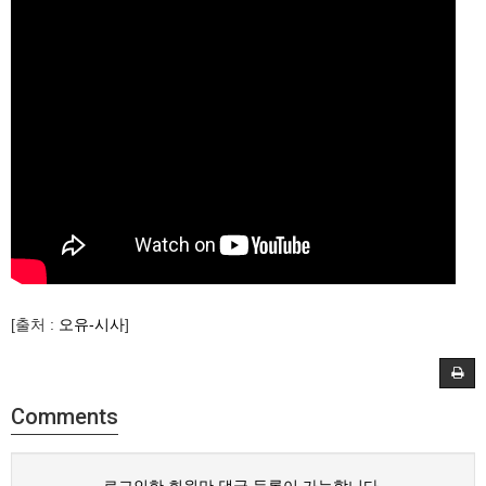
[출처 :
오유-시사
]
Comments