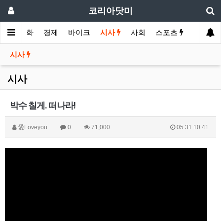
코리아닷미
메인
영화
경제
바이크
시사
사회
스포츠
여행
시사
시사
박수 칠게. 떠나라!
愛Loveyou
0
71,000
05.31 10:41