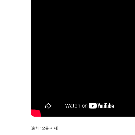
[출처 :
오유-시사
]