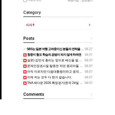
회원가입
|
정보찾기
Category
시사
Posts
+
SBS는 일본 여행 고려중이신 분들의 연락을 기다립니다.
06.27
청중이 혐오 학습의 공범이 되지 않게 하려면
08.07
설문) 김민석 총리는 앞으로 배신을 얼마나 할까요?
08.07
문재인정권시절 탈원전 까던 원피아들 원피아 노비들 어디감?
08.07
아직 이르지만 다음대통령이라고 생각했을 때 정청래 vs 김민석
08.07
이제 저는 모두 다 한거 같습니다.
08.07
TNA 락다운 2026 확정경기(한국 24일 월요일, 모든 경기 철창 매
08.07
Comments
+