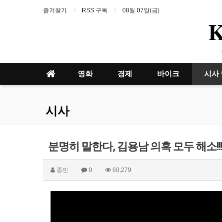
즐겨찾기
RSS 구독
08월 07일(금)
영화
경제
바이크
시사
시사
분명히 말한다, 김용남 의혹 모두 해소!
종민
0
60,279