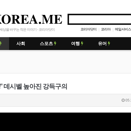
KOREA.ME
코리아닷미
코리아
메일서비스
|
|
세상을 바꾸는 작은 이야기 - 코리아닷미
사회
스포츠
여행
유머
!!" 데시벨 높아진 강득구의
05.