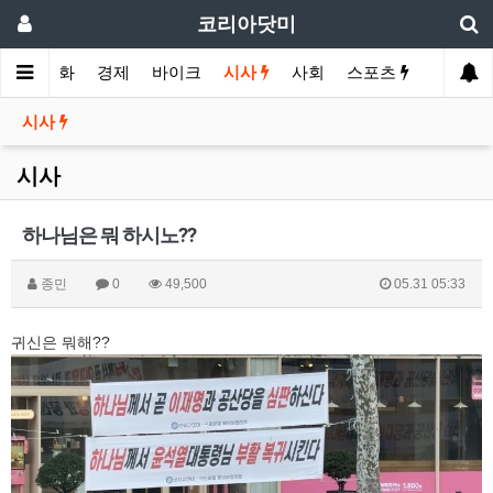
코리아닷미
메인
영화
경제
바이크
시사
사회
스포츠
여행
시사
시사
하나님은 뭐 하시노??
종민
0
49,500
05.31 05:33
귀신은 뭐해??