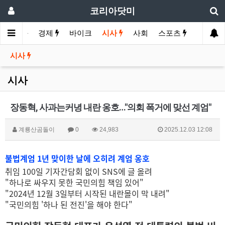
코리아닷미
인
영화
경제
바이크
시사
사회
스포츠
여행
시사
시사
장동혁, 사과는커녕 내란 옹호…"의회 폭거에 맞선 계엄"
계룡산곰돌이
0
24,983
2025.12.03 12:08
불법계엄 1년 맞이한 날에 오히려 계엄 옹호
취임 100일 기자간담회 없이 SNS에 글 올려
"하나로 싸우지 못한 국민의힘 책임 있어"
"2024년 12월 3일부터 시작된 내란몰이 막 내려"
"국민의힘 '하나 된 전진'을 해야 한다"