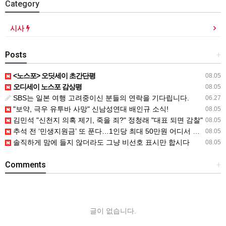
Category
시사
Posts
+
<노스포> 오딧세이 초간단평
08.05
오디세이 노스포 감상평
08.05
SBS는 일본 여행 고려중이신 분들의 연락을 기다립니다.
06.27
"보약, 극우 유투바 사망" 신남성연대 배인규 소식!
08.05
김민석 "신천지 의혹 제기, 죽을 죄?" 정청래 "대표 되면 감찰"
08.05
추석 전 ‘민생지원금’ 또 푼다…1인당 최대 50만원 어디서 받나
08.05
솔직하게 맘에 들지 않더라도 그냥 비선호 표시만 합시다
08.05
Comments
+
글이 없습니다.