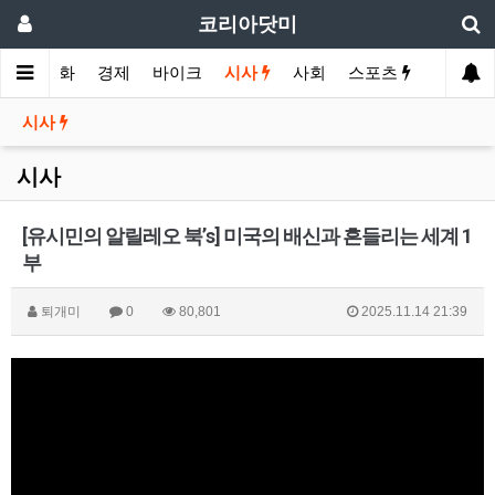
코리아닷미
메인
영화
경제
바이크
시사
사회
스포츠
여행
시사
시사
[유시민의 알릴레오 북’s] 미국의 배신과 흔들리는 세계 1
부
퇴개미
0
80,801
2025.11.14 21:39