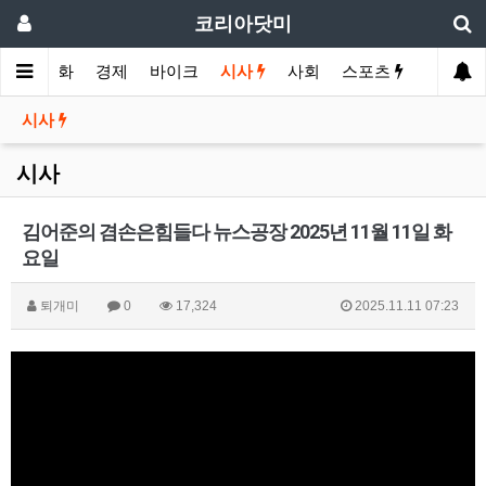
코리아닷미
메인
영화
경제
바이크
시사
사회
스포츠
여행
시사
시사
김어준의 겸손은힘들다 뉴스공장 2025년 11월 11일 화
요일
퇴개미
0
17,324
2025.11.11 07:23