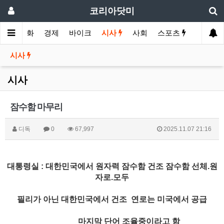
코리아닷미
메인
영화
경제
바이크
시사
사회
스포츠
여행
시사
시사
잠수함 마무리
디독
0
67,997
2025.11.07 21:16
대통령실 : 대한민국에서 원자력 잠수함 건조 잠수함 선체.원
자로.모두
필리가 아닌 대한민국에서 건조 연로는 미국에서 공급
마지막 단어 조율중이라고 함