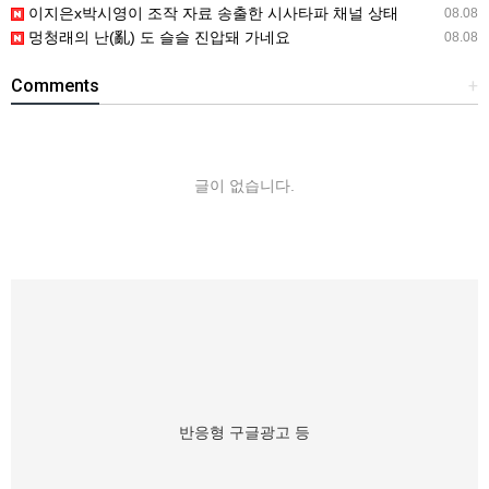
이지은x박시영이 조작 자료 송출한 시사타파 채널 상태
08.08
멍청래의 난(亂) 도 슬슬 진압돼 가네요
08.08
Comments
+
글이 없습니다.
반응형 구글광고 등