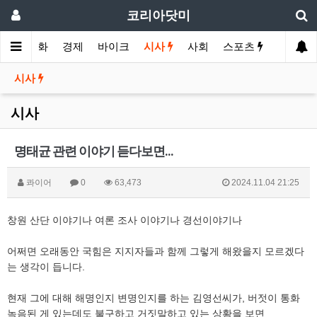
코리아닷미
메인
영화
경제
바이크
시사
사회
스포츠
여행
시사
시사
명태균 관련 이야기 듣다보면...
콰이어
0
63,473
2024.11.04 21:25
창원 산단 이야기나 여론 조사 이야기나 경선이야기나
어쩌면 오래동안 국힘은 지지자들과 함께 그렇게 해왔을지 모르겠다
는 생각이 듭니다.
현재 그에 대해 해명인지 변명인지를 하는 김영선씨가, 버젓이 통화
녹음된 게 있는데도 불구하고 거짓말하고 있는 상황을 보면