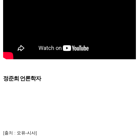
정준희 언론학자
[출처 :
오유-시사
]