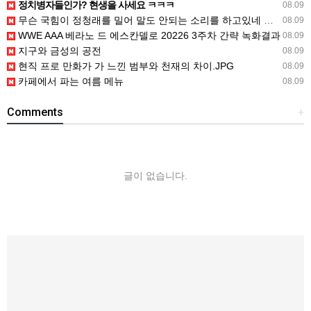
정치병자들인가? 현생을 사세요 ㅋㅋㅋ
08.09
무슨 국힘이 정청래를 밀어 말도 안되는 소리를 하고있네 공작을 하려면 좀
08.09
WWE AAA 베라노 드 에스칸델로 20226 3주차 간략 녹화결과
08.09
지구와 금성의 공전
08.09
현직 프로 만화가 가 느낀 범부와 천재의 차이.JPG
08.09
카페에서 파는 여름 메뉴
08.09
Comments
+
글이 없습니다.