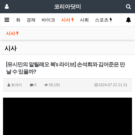
코리아닷미
메인
영화
경제
바이크
시사
사회
스포츠
여행
시사
시사
[유시민의 알릴레오 북's 라이브] 손석희와 김어준은 만
날 수 있을까?
퇴개미
0
59,191
2024.07.22 21:31