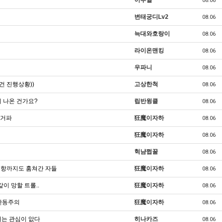
이루일
08.06
변태궁디Lv2
08.06
늑대와호랑이
08.06
라이온맨킹
08.06
우파니
08.06
건 진행상황))
고상한척
08.06
 나온 건가요?
립반윙클
08.06
선거파
狂魔이자하
08.06
狂魔이자하
08.06
헉냠쩝꿀
08.06
저항까지도 훔쳐간 자들
狂魔이자하
08.06
이 망할 트롤..
狂魔이자하
08.06
 반동주의
狂魔이자하
08.06
거는 관심이 앖다
히나카즈
08.06