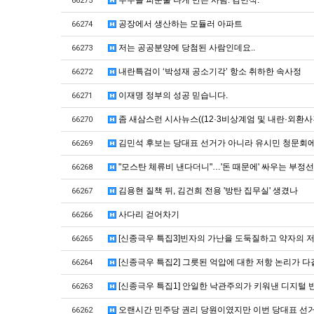
주주들 피눈물 나게 만든 사람. 김민석.
66275
공장에서 생산하는 모듈러 아파트
66274
저는 공공분양에 당첨된 사람인데요..
66273
내란특검이 ‘박성재 공소기각’ 항소 취하한 속사정
66272
이재명 정부의 성공 믿습니다.
66271
좀 새삼스런 시사뉴스((12·3비상계엄 및 내란·외환사
66270
김민석 후보는 당대표 선거가 아니라 유시민 청문회에
66269
"모스탄 체류비 낸다더니"…'돈 때문에' 싸우는 부정
66268
김용현 질책 뒤, 김건희 전용 '방탄 집무실' 생겼나
66267
사다리 걷어차기
66266
[신종극우 특집3]빈자의 가난을 도둑질하고 약자의 
66265
[신종극우 특집2] 그릇된 억압에 대한 저항 논리가 다같
66264
[신종극우 특집1] 안일한 낙관주의가 키워낸 디지털
66263
오랜시간 민주당 권리 당원이였지만 이번 당대표 선
66262