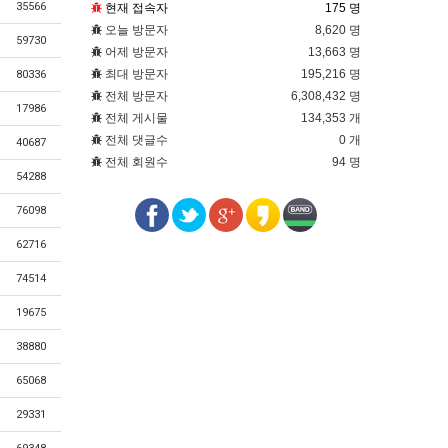
35566
현재 접속자
175 명
오늘 방문자
8,620 명
59730
어제 방문자
13,663 명
최대 방문자
195,216 명
80336
전체 방문자
6,308,432 명
17986
전체 게시물
134,353 개
전체 댓글수
0 개
40687
전체 회원수
94 명
54288
76098
62716
74514
19675
38880
65068
29331