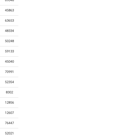
69348
45863
63653
48334
50248
59133
45040
70991
52354
8302
12856
12607
76447
52021