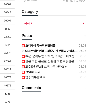
회원가입
|
정보찾기
16001
Category
20643
70094
시사
5857
Posts
+
73769
8384
오디세이 용아맥 되팔렘들
08.08
SBS는 일본 여행 고려중이신 분들의 연락을 기다립니다.
06.27
26478
34년 군복무"참작해 '징역 3년'…채해병 어머니 "어떻게 이래"
08.08
친윤 국힘 윤상현 선관위 국조특위위원장 "조작이란건 부정선거 선동"
08.08
47661
260807 WWE 스맥다운 간략결과
08.08
74614
선택의 결과
08.08
탑승거부할게요
08.08
60378
49376
Comments
+
3783
9773