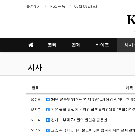
즐겨찾기
RSS 구독
08월 08일(토)
영화
경제
바이크
시사
시사
번호
제목
34년 군복무"참작해 '징역 3년'…채해병 어머니 "어떻
66318
친윤 국힘 윤상현 선관위 국조특위위원장 "조작이란건
66317
경기도 부채 7조원의 원인은 김동연
66316
요즘 주식시장에서 불만이 팽배합니다. 대책을 마련
66315