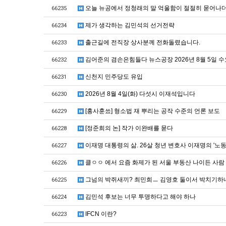
오늘 뉴공에서 정청래의 말 억울함이 절절히 묻어나더
66235
제가 생각하는 김민석의 선거전략
66234
출근길에 전직장 상사분께 전화돌렸습니다.
66233
김어준의 겸손은힘들다 뉴스공장 2026년 8월 5일 
66232
신천지 민주당도 유입
66231
2026년 8월 4일(화) 다섯시 이재석입니다
66230
[홍사훈쑈] 형소법 재 뿌리는 공작 수준의 언론 보도
66229
[정준희의 논] 작가 이완배를 묻다
66228
이재명 대통령의 삶. 26살 청년 변호사 이재명의 '노동
66227
클ㅇㅇ 에서 요즘 화제가 된 서울 부동산 나이든 사람
66226
그넘의 박쥐새끼? 최민희ㅡ 김영호 둘이서 박치기하네
66225
김민석 후보는 너무 투명하다고 해야 하나
66224
IFCN 이란?
66223