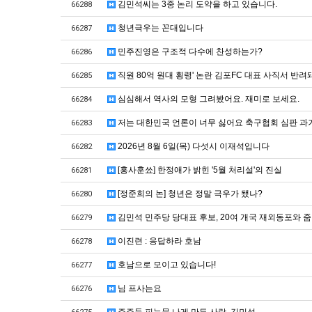
김민석씨는 3중 논리 도약을 하고 있습니다.
66288
청년극우는 꼰대입니다
66287
민주진영은 구조적 다수에 찬성하는가?
66286
직원 80억 원대 횡령' 논란 김포FC 대표 사직서 반려
66285
심심해서 역사의 모형 그려봤어요. 재미로 보세요.
66284
저는 대한민국 언론이 너무 싫어요 축구협회 심판 과
66283
2026년 8월 6일(목) 다섯시 이재석입니다
66282
[홍사훈쑈] 한정애가 밝힌 '5월 처리설'의 진실
66281
[정준희의 논] 청년은 정말 극우가 됐나?
66280
김민석 민주당 당대표 후보, 20여 개국 재외동포와 
66279
이진련 : 응답하라 호남
66278
호남으로 모이고 있습니다!
66277
님 프사는요
66276