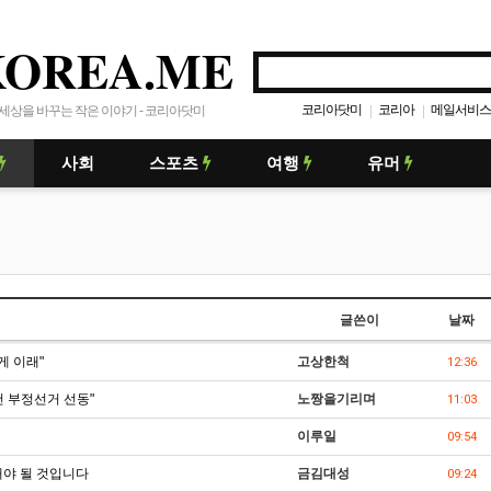
KOREA.ME
코리아닷미
코리아
메일서비스
|
|
세상을 바꾸는 작은 이야기 - 코리아닷미
사회
스포츠
여행
유머
글쓴이
날짜
게 이래"
고상한척
12:36
 부정선거 선동"
노짱을기리며
11:03
이루일
09:54
해야 될 것입니다
금김대성
09:24