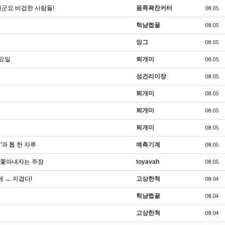
군요 비겁한 사람들!
몸쪽꽉찬커터
08.05
헉냠쩝꿀
08.05
앙그
08.05
수요일
퇴개미
08.05
성건리이장
08.05
퇴개미
08.05
퇴개미
08.05
퇴개미
08.05
'과 톱 한 자루
예측기계
08.05
 쫓아내자는 주장
toyavah
08.05
 ㅡ 지겹다!
고상한척
08.04
헉냠쩝꿀
08.04
고상한척
08.04