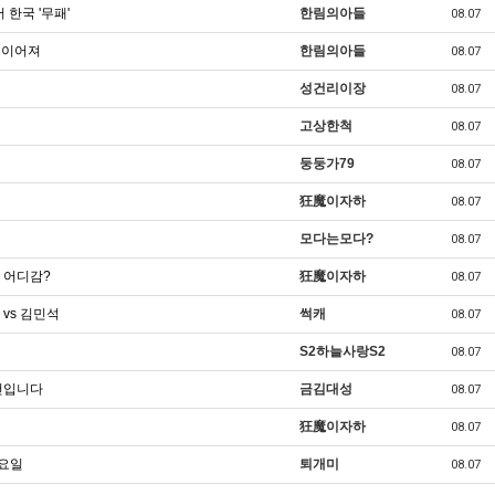
 한국 '무패'
한림의아들
08.07
지 이어져
한림의아들
08.07
성건리이장
08.07
고상한척
08.07
둥둥가79
08.07
狂魔이자하
08.07
모다는모다?
08.07
 어디감?
狂魔이자하
08.07
vs 김민석
썩캐
08.07
S2하늘사랑S2
08.07
건입니다
금김대성
08.07
狂魔이자하
08.07
금요일
퇴개미
08.07