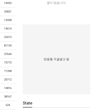
글이 없습니다.
14492
32821
13358
14614
25415
81159
37644
반응형 구글광고 등
73775
71398
20712
14816
38167
State
524