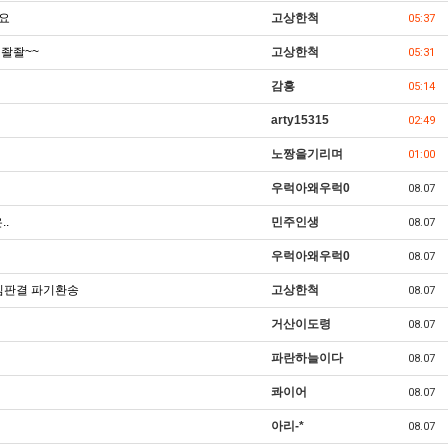
요
고상한척
05:37
 좔좔~~
고상한척
05:31
감흥
05:14
arty15315
02:49
노짱을기리며
01:00
우럭아왜우럭0
08.07
.
민주인생
08.07
우럭아왜우럭0
08.07
심판결 파기환송
고상한척
08.07
거산이도령
08.07
파란하늘이다
08.07
콰이어
08.07
아리-*
08.07