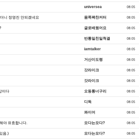
universea
08.05
봤더니 정영진 안되겠네요
몸쪽꽉찬커터
08.05
?
글로배웠어요
08.05
반통일친일척결
08.05
iamtalker
08.05
거산이도령
08.05
갓라이크
08.05
갓라이크
08.05
감이다
오동통너구리
08.05
디독
08.05
콰이어
08.05
 해야 유효합니다.
모다는모다?
08.05
있음.)
모다는모다?
08.05