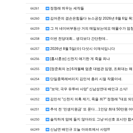
정청래 띄우는 세작들
66261
김어준의 겸손은힘들다 뉴스공장 2026년 8월 6일 
66260
그 저 네이버부동산 거의 매일보는데요 매물수가 엄
66259
이번 전당대회... 생각보다 간단한데...
66258
2026년 8월 5일(수) 다섯시 이재석입니다
66257
[홍사훈쑈] 신천지 얘기한 게 죽을 죄냐
66256
[정준희의 논] 6개월째 멈춘 대법관 임명, 조희대는 
66255
단일종목레버리지 김민석 총리 시절 작품이네.
66254
"보약, 극우 유투바 사망" 신남성연대 배인규 소식!
66253
김민석 "신천지 의혹 제기, 죽을 죄?" 정청래 "대표 되
66252
추석 전 ‘민생지원금’ 또 푼다…1인당 최대 50만원 
66251
솔직하게 맘에 들지 않더라도 그냥 비선호 표시만 합
66250
신남연 배인규 오늘 아파트에서 사망!!!
66249