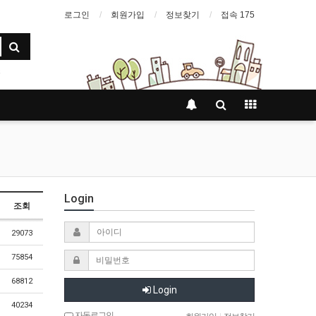
로그인
회원가입
정보찾기
접속 175
Login
조회
29073
75854
68812
Login
40234
자동로그인