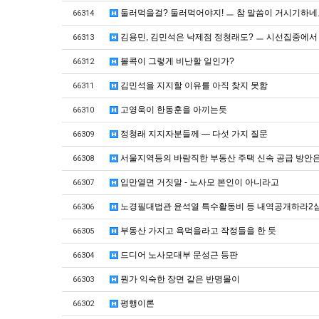
둘러먹을걸? 둘러먹어야지! ㅡ 참 말씀이 거시기하네
66314
김용민, 김민석은 낙제점 정청래도? ㅡ 시선집중에서
66313
볼콕이 그렇게 비난할 일인가?
66312
김민석을 지지할 이유를 아직 찾지 못함
66311
고영욱이 한동훈을 아끼는듯
66310
정청래 지지자분들께 — 다섯 가지 질문
66309
서울지역등의 바람직한 부동산 주택 신속 공급 방안은.
66308
입만열면 거짓말 - 노사모 본인이 아니라고
66307
노경필대법관 윤석열 특수활동비 등 내역공개하라2
66306
부동산 가지고 욕먹을라고 작정들을 한 듯
66305
드디어 노사모대부 문성근 등판
66304
뭔가 익숙한 장면 같은 반명몰이
66303
평행이론
66302