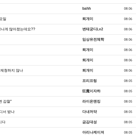
bahh
08.06
목요일
퇴개미
08.06
청나게 많아졌는데요??
변태궁디Lv2
08.06
임상유전체학
08.06
퇴개미
08.06
퇴개미
08.06
왜 제청하지 않나
퇴개미
08.06
프리프링
08.05
狂魔이자하
08.05
면 감찰"
라이온맨킹
08.05
어디서 받나
다내꺼약
08.05
시다
금김대성
08.05
아리나케이져
08.05