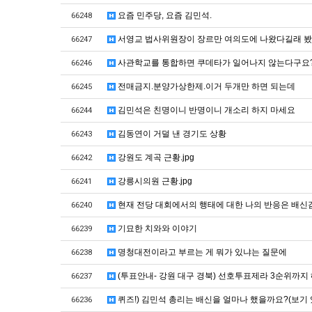
요즘 민주당, 요즘 김민석.
66248
서영교 법사위원장이 장르만 여의도에 나왔다길래 
66247
사관학교를 통합하면 쿠데타가 일어나지 않는다구요
66246
전매금지.분양가상한제.이거 두개만 하면 되는데
66245
김민석은 친명이니 반명이니 개소리 하지 마세요
66244
김동연이 거덜 낸 경기도 상황
66243
강원도 계곡 근황.jpg
66242
강릉시의원 근황.jpg
66241
현재 전당 대회에서의 행태에 대한 나의 반응은 배신
66240
기묘한 치와와 이야기
66239
명청대전이라고 부르는 게 뭐가 있냐는 질문에
66238
(투표안내- 강원 대구 경북) 선호투표제라 3순위까지
66237
퀴즈!) 김민석 총리는 배신을 얼마나 했을까요?(보기 
66236