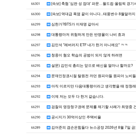
[속보] 축협 '심판 성 접대' 파문…월드컵·올림픽 경기서
66301
[속보] 역대급 폭염 끝이 아니다...태풍변수 8월말까
66300
심한가?BTS가 이재명 같아서
66299
대통령마저 위험하게 만든 반명몰이 나비 효과
66298
김민석 "레버러지 ETF 내가 한거 아니에요" ㅋㅋ
66297
청중이 혐오 학습의 공범이 되지 않게 하려면
66296
설문) 김민석 총리는 앞으로 배신을 얼마나 할까요?
66295
문재인정권시절 탈원전 까던 원피아들 원피아 노비들
66294
아직 이르지만 다음대통령이라고 생각했을 때 정청래 
66293
이제 저는 모두 다 한거 같습니다.
66292
검찰의 영장청구권에 문제를 제기할 사례가 최영중 
66291
공시지가 30억이상인 주택비율
66290
김어준의 겸손은힘들다 뉴스공장 2026년 8월 7일 
66289