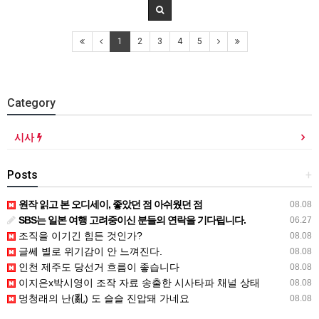
1
2
3
4
5
Category
시사
Posts
+
원작 읽고 본 오디세이, 좋았던 점 아쉬웠던 점
08.08
SBS는 일본 여행 고려중이신 분들의 연락을 기다립니다.
06.27
조직을 이기긴 힘든 것인가?
08.08
글쎄 별로 위기감이 안 느껴진다.
08.08
인천 제주도 당선거 흐름이 좋습니다
08.08
이지은x박시영이 조작 자료 송출한 시사타파 채널 상태
08.08
멍청래의 난(亂) 도 슬슬 진압돼 가네요
08.08