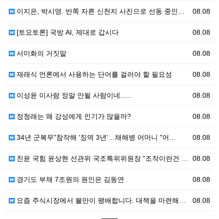
이지은, 박시영. 반쪽 자른 신천지 사진으로 선동 중인…
08.08
[토요토론] 국방 AI, 제대로 갑시다
08.08
서미화의 거짓말
08.08
재래식 언론에서 사용하는 단어를 걸러야 할 필요성
08.08
이성윤 이사람 정말 안될 사람이네......
08.08
정청래는 왜 강성에게 인기가 많을까?
08.08
34년 군복무"참작해 '징역 3년'…채해병 어머니 "어…
08.08
친윤 국힘 윤상현 선관위 국조특위위원장 "조작이란건 부…
08.08
경기도 부채 7조원의 원인은 김동연
08.08
요즘 주식시장에서 불만이 팽배합니다. 대책을 마련해야 …
08.08