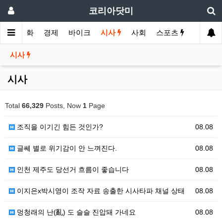
코리아닷미
메인
영화
경제
바이크
시사
사회
스포츠
여행
시사
시사
Total
66,329
Posts, Now
1
Page
조직을 이기긴 힘든 것인가?
08.08
글쎄 별로 위기감이 안 느껴진다.
08.08
인천 제주도 당선거 흐름이 좋습니다
08.08
이지은x박시영이 조작 자료 송출한 시사타파 채널 상태
08.08
멍청래의 난(亂) 도 슬슬 진압돼 가네요
08.08