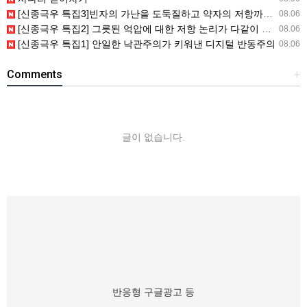
[신종극우 특집3]빈자의 가난을 도둑질하고 약자의 저항까지도 훔쳐간 자들
08.06
[신종극우 특집2] 그릇된 억압에 대한 저항 논리가 다같이 망할 트롤..
08.06
[신종극우 특집1] 안일한 낙관주의가 키워낸 디지털 반동주의
08.06
Comments
+
글이 없습니다.
반응형 구글광고 등