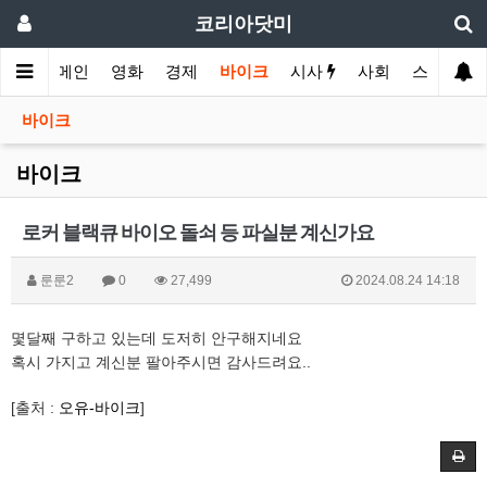
코리아닷미
메인
영화
경제
바이크
시사
사회
스포츠
바이크
바이크
로커 블랙큐 바이오 돌쇠 등 파실분 계신가요
룬룬2
0
27,499
2024.08.24 14:18
몇달째 구하고 있는데 도저히 안구해지네요
혹시 가지고 계신분 팔아주시면 감사드려요..
[출처 :
오유-바이크
]